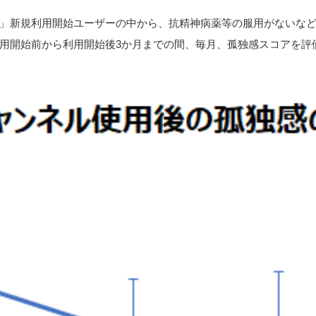
」新規利⽤開始ユーザーの中から、抗精神病薬等の服用がないな
⽤開始前から利⽤開始後3か⽉までの間、毎⽉、孤独感スコアを評