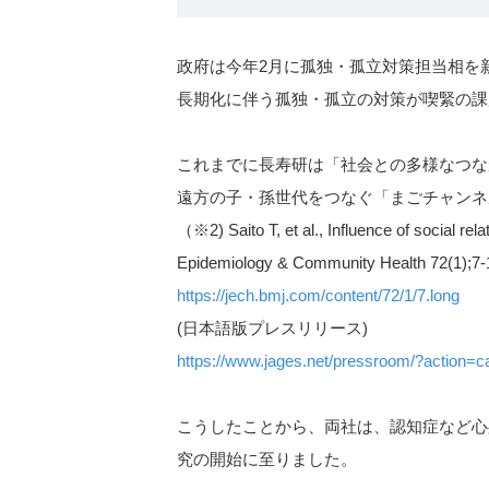
政府は今年2月に孤独・孤立対策担当相を
長期化に伴う孤独・孤立の対策が喫緊の課
これまでに⻑寿研は「社会との多様なつな
遠⽅の子・孫世代をつなぐ「まごチャンネ
（※2) Saito T, et al., Influence of social re
Epidemiology & Community Health 72(1);7-
https://jech.bmj.com/content/72/1/7.long
(日本語版プレスリリース)
https://www.jages.net/pressroom/?action
こうしたことから、両社は、認知症など心
究の開始に至りました。