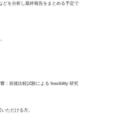
態などを分析し最終報告をまとめる予定で
。
す。
試験による feasibility 研究
諾いただける方。