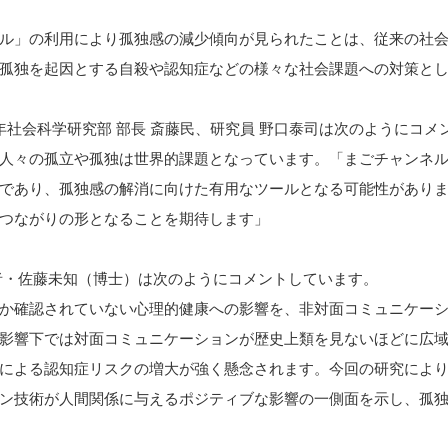
ル」の利⽤により孤独感の減少傾向が見られたことは、従来の社
孤独を起因とする自殺や認知症などの様々な社会課題への対策と
年社会科学研究部 部長 斎藤民、研究員 野口泰司は次のようにコメ
人々の孤立や孤独は世界的課題となっています。「まごチャンネ
であり、孤独感の解消に向けた有用なツールとなる可能性があり
つながりの形となることを期待します」
者・佐藤未知（博士）は次のようにコメントしています。
か確認されていない心理的健康への影響を、⾮対⾯コミュニケー
影響下では対⾯コミュニケーションが歴史上類を⾒ないほどに広
による認知症リスクの増⼤が強く懸念されます。今回の研究によ
ン技術が⼈間関係に与えるポジティブな影響の⼀側⾯を⽰し、孤