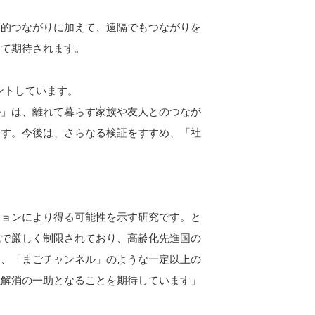
会的つながりに加えて、遠隔でもつながりを
して期待されます。
ントしています。
ル」は、離れて暮らす家族や友人とのつなが
ます。今後は、さらなる検証をすすめ、「社
ションにより得る可能性を⽰す研究です。と
域で厳しく制限されており、⾼齢化先進国の
り、「まごチャンネル」のような⼀定以上の
独解消の⼀助となることを期待しています」