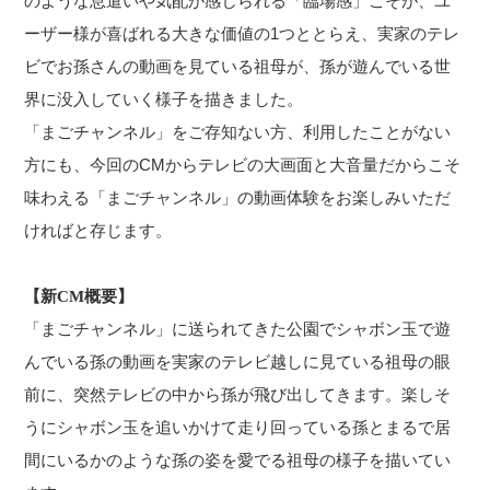
のような息遣いや気配が感じられる「臨場感」こそが、ユ
ーザー様が喜ばれる大きな価値の1つととらえ、実家のテレ
ビでお孫さんの動画を見ている祖母が、孫が遊んでいる世
界に没入していく様子を描きました。
「まごチャンネル」をご存知ない方、利用したことがない
方にも、今回のCMからテレビの大画面と大音量だからこそ
味わえる「まごチャンネル」の動画体験をお楽しみいただ
ければと存じます。
【新CM概要】
「まごチャンネル」に送られてきた公園でシャボン玉で遊
んでいる孫の動画を実家のテレビ越しに見ている祖母の眼
前に、突然テレビの中から孫が飛び出してきます。楽しそ
うにシャボン玉を追いかけて走り回っている孫とまるで居
間にいるかのような孫の姿を愛でる祖母の様子を描いてい