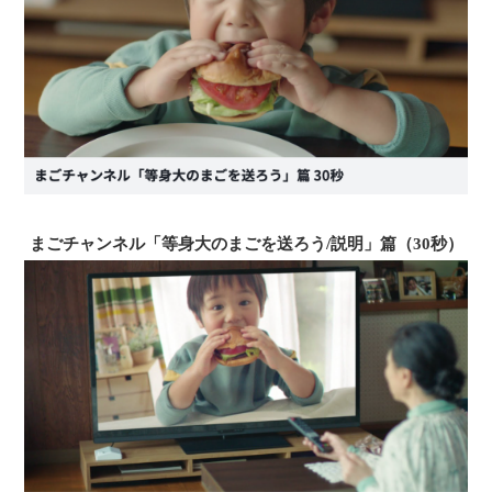
まごチャンネル「等身大のまごを送ろう/説明」篇（30秒）