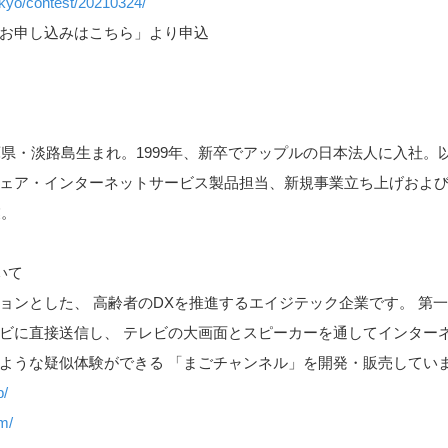
okyo/contest/20210324/
お申し込みはこちら」より申込
庫県・淡路島生まれ。1999年、新卒でアップルの日本法人に入社。
ア・インターネットサービス製品担当、新規事業立ち上げおよびiP
業。
いて
ョンとした、 高齢者のDXを推進するエイジテック企業です。 第
ビに直接送信し、 テレビの大画面とスピーカーを通してインター
ような疑似体験ができる 「まごチャンネル」を開発・販売してい
p/
om/