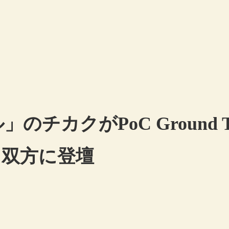
チカクがPoC Ground T
、双方に登壇