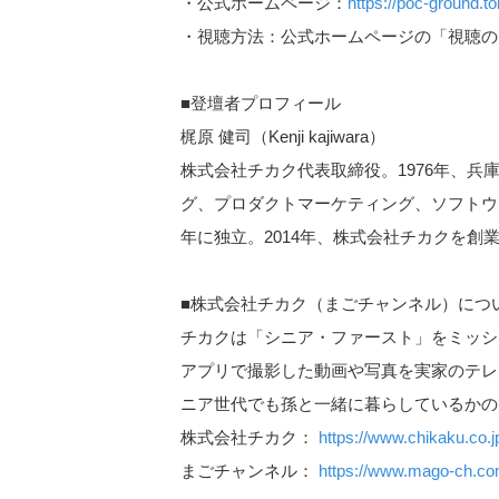
・公式ホームページ：
https://poc-ground.t
・視聴方法：公式ホームページの「視聴の
■登壇者プロフィール
梶原 健司（Kenji kajiwara）
株式会社チカク代表取締役。1976年、兵
グ、プロダクトマーケティング、ソフトウェ
年に独立。2014年、株式会社チカクを創
■株式会社チカク（まごチャンネル）につ
チカクは「シニア・ファースト」をミッシ
アプリで撮影した動画や写真を実家のテレ
ニア世代でも孫と一緒に暮らしているかの
株式会社チカク：
https://www.chikaku.co.j
まごチャンネル：
https://www.mago-ch.c