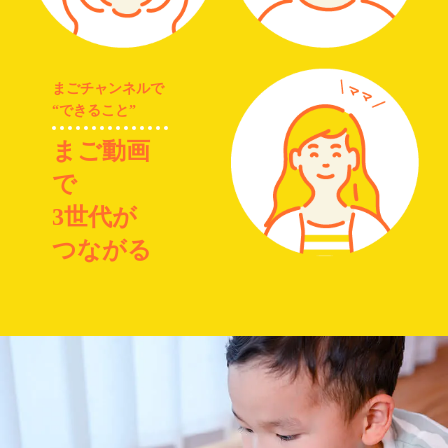
まごチャンネルで
“できること”
まご動画
で
3世代が
つながる