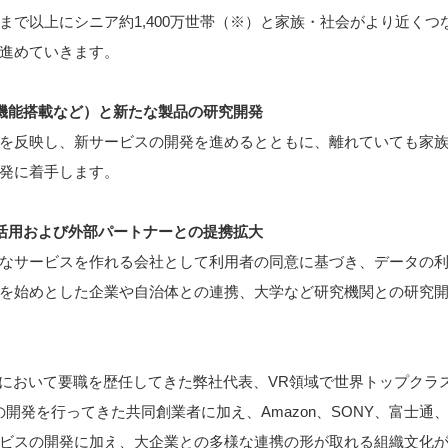
まで以上にシニア約1,400万世帯（※）と家族・社会がより近く
進めていきます。
機能搭載など）と新たな製品の研究開発
を反映し、新サービスの開発を進めるとともに、離れていても家
発に着手します。
活用および外部パートナーとの提携拡大
なサービスを作れる会社として利用者の同意に基づき、データの
を始めとした企業や自治体との連携、大学など研究機関との研究
領域において要職を歴任してきた弊社代表、VR領域で世界トップク
開発を行ってきた共同創業者に加え、Amazon、SONY、富士
ビスの開発に加え、大企業との多様な連携の形が取れる組織文化