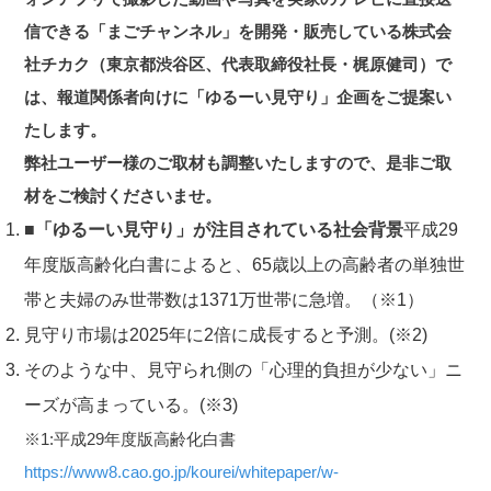
信できる「まごチャンネル」を開発・販売している株式会
社チカク（東京都渋谷区、代表取締役社長・梶原健司）で
は、報道関係者向けに「ゆるーい見守り」企画をご提案い
たします。
弊社ユーザー様のご取材も調整いたしますので、是非ご取
材をご検討くださいませ。
■「ゆるーい見守り」が注目されている社会背景
平成29
年度版高齢化白書によると、65歳以上の高齢者の単独世
帯と夫婦のみ世帯数は1371万世帯に急増。（※1）
見守り市場は2025年に2倍に成長すると予測。(※2)
そのような中、見守られ側の「心理的負担が少ない」ニ
ーズが高まっている。(※3)
※1:平成29年度版高齢化白書
https://www8.cao.go.jp/kourei/whitepaper/w-